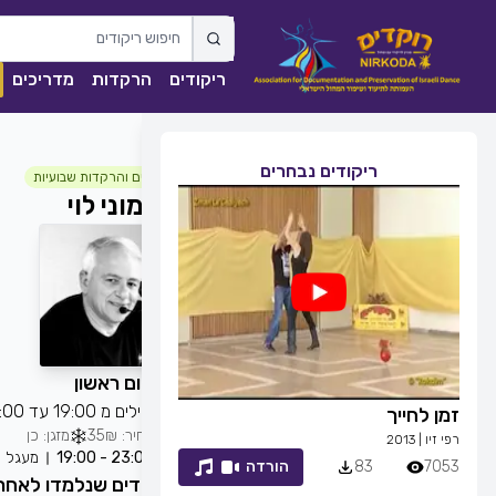
ריקודים
הרקדות
מדריכים
ריקודים נבחרים
חוגים והרקדות שבועיות
מוני לוי
כל יום ראשון
מתחילים מ 19:00 עד 20:00 . הרקדה מ 20:10 עד אחרון הרוקדים
זמן לחייך
ככה מיום ליום
מחיר: 35₪
מזגן: כן
רפי זיו
|
2013
שגיא עזרן, שרון אל
23:00 - 19:00
מעגל
7053
83
הורדה
1839
0
ריקודים שנלמדו לאחר