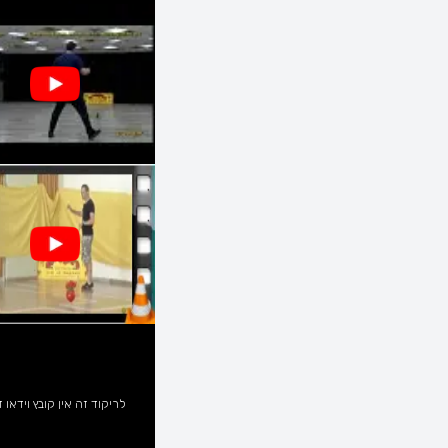
21:00 - 20:30
זוגות
משולב
00:00 - 21:00
הרקדה
מתקדמים
שלומי מרדכי, נושי
חוגים והרקדות
שבועיות
אליאס
בית דגן, ישראל
חמישי
01:00 - 19:10
הרקדה
משולב
ארז טובול
חוגים והרקדות שבועיות
ישראל
חמישי
23:00 - 20:15
מעגל
משולב
מיכל בכר
נשים בלבד
גבעת שמואל, ישראל
חמישי
12:30 - 10:00
הרקדה
משולב
אורלי כהנוב
נוסטלגיה
לריקוד זה אין קובץ וידאו ז
הרצליה, ישראל
חמישי