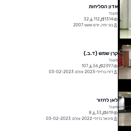
אדון הסליחות
מעגל
32
112
1314
בוני פיה, יורם ששון
•
2007
קרן שמש (ד.ב.)
מעגל
107
56
2397
דודו ברזילי
•
2023
•
צולם: 03-02-2023
לאן לחזור
מעגל
8
33
619
מיכאל ברזלי
•
2022
•
צולם: 03-02-2023