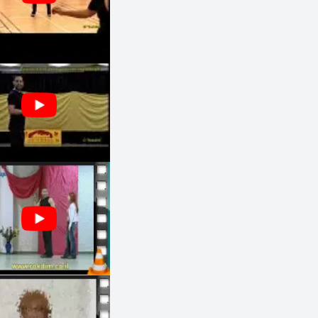
אולם ספורט בי''ס מקיף ח', רח' חיים בר
לב 8, ראשון לציון, ישראל
חמישי
00:00 - 20:00
הרקדה
משולב
תמיר שלו
חוגים והרקדות שבועיות
מרכז תקוותנו, רח' הרצל 108, רחובות,
ישראל
חמישי
21:0 - 20:00
הרקדה
מתקדמים
אורן בכר
חוגים והרקדות שבועיות
שבת אחרונה בחודש בי''ס מורשת נריה,
רח' הזיתים 80, גבעת שמואל, ישראל
חמישי
21:00 - 19:30
מעגל
מתחילים
22:30 - 21:00
זוגות
מתחילים
00:00 - 22:30
הרקדה
מתחילים
אורלי גולדשטיין
חוגים והרקדות שבועיות
מגוונים נווה גן - הגנים 14, רמת השרון,
ישראל
חמישי