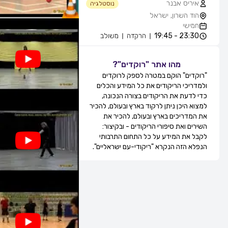
איריס אבנר
נוסטלגיה
הוד השרון, ישראל
חמישי
23:30 - 19:45
הרקדה
משולב
אייל עוזרי
חוגים והרקדות שבועיות
מהו אתר "רוקדים"?
מועדון בריזה -גולדה, חולון, ישראל
"רוקדים" הוקם במטרה לספק לרוקדים
חמישי
ולמדריכי הריקודים את כל המידע והכלים
21:30 - 20:15
מעגל
מתקדמים
כדי לדעת את הריקודים בצורה הנכונה,
22:15 - 21:30
זוגות
מתקדמים
למצוא היכן ניתן לרקוד בארץ ובעולם, להכיר
22:45 - 22:15
מעגל
מתקדמים
את המדריכים בארץ ובעולם, להכיר את
00:00 - 22:45
זוגות
מתקדמים
השירים ואת סיפורי הריקודים - ובקיצור:
גדי ביטון
לקבל את המידע על כל התחום התרבותי
חוגים והרקדות שבועיות
הנפלא הזה הנקרא "ריקודי-עם ישראליים".
מרכז הספורט אוניברסיטת ת''א, שער 8,
רח' חיים לבנון, תל אביב, ישראל
חמישי
20:00 - 20:00
הרקדה
מתקדמים
20:00 - 20:00
הרקדה
בינוניים
21:0 - 20:00
הרקדה
מתחילים
רפי זיו
חוגים והרקדות שבועיות