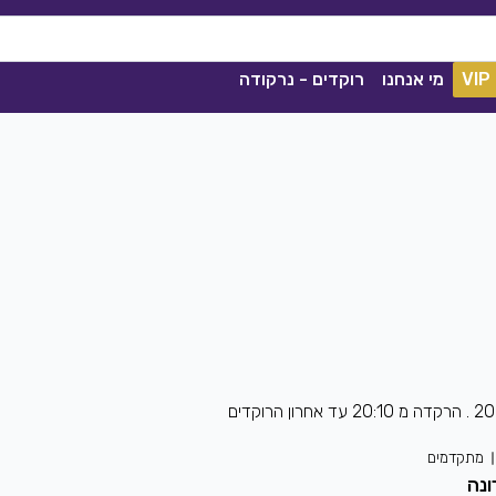
VIP
מי אנחנו
רוקדים - נרקודה
קסם הנשמה
קסלסי
|
2021
סימה שאול
|
2020
מתקדמים
הורדה
1038
0
הורדה
ונה