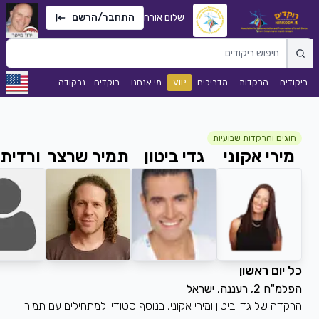
שלום אורח
התחבר/הרשם
הרקדות
מדריכים
VIP
מי אנחנו
רוקדים - נרקודה
 והרקדות שבועיות
י אקוני
גדי ביטון
תמיר שרצר
ורדית חדד
ם ראשון
נה, ישראל
של גדי ביטון ומירי אקוני, בנוסף סטודיו למתחילים עם תמיר