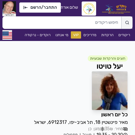
שלום אורח
התחבר/הרשם
ריקודים
הרקדות
מדריכים
VIP
מי אנחנו
רוקדים - נרקודה
חוגים והרקדות שבועיות
יעל טויטו
כל יום ראשון
מאיר פיינשטיין 18, תל אביב-יפו, 6912317, ישראל
מחיר: 35₪
מזגן: כן
20:20 - 19:35
מעגל
מתחילים