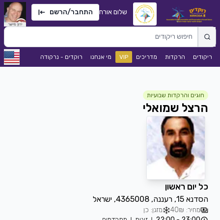
שלום אורח
התחבר/הרשם
ריקודים
הרקדות
מדריכים
VIP
מי אנחנו
רוקדים - נרקודה
חוגים והרקדות שבועיות
הרצל שמואלי
כל יום ראשון
הסדנא 15, רעננה, 4365008, ישראל
מחיר: 40₪
מזגן: כן
23:00 - 22:00
זוגות
מתקדמים