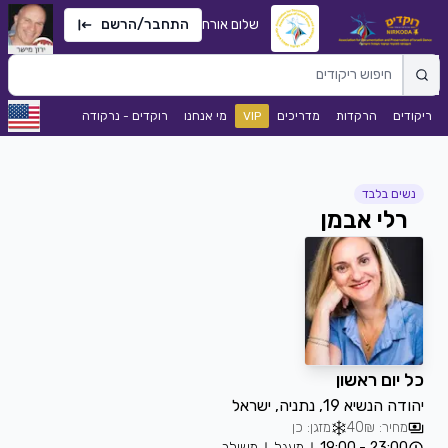
שלום אורח
התחבר/הרשם
ריקודים
הרקדות
מדריכים
VIP
מי אנחנו
רוקדים - נרקודה
נשים בלבד
רלי אבמן
כל יום ראשון
יהודה הנשיא 19, נתניה, ישראל
מחיר: 40₪
מזגן: כן
23:00 - 19:00
מעגל
משולב