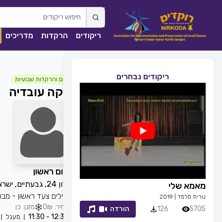
ריקודים
הרקדות
מדריכים
ריקודים נבחרים
חוגים והרקדות שבועיות
אפקה עובדיה
כל יום ראשון
גורדון 24, גבעתיים, ישראל
מאמא שלי
זמן לחייך
מתחילים צעד ראשון - מבוג
נורית מלמד
|
2019
רפי זיו
|
2013
מחיר: 0₪
מזגן: כן
5705
126
הורדה
7053
83
12:30 - 11:30
מעגל