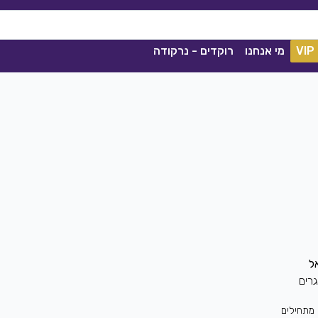
VIP
מי אנחנו
רוקדים - נרקודה
ככה מיום ליום
רים
שגיא עזרן, שרון אלקסלסי
|
2021
הורדה
1839
0
הורדה
מתחילים