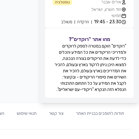
איריס אבנר
נוסטלגיה
הוד השרון, ישראל
חמישי
23:30 - 19:45
הרקדה
משולב
אייל עוזרי
חוגים והרקדות שבועיות
מהו אתר "רוקדים"?
מועדון בריזה -גולדה, חולון, ישראל
"רוקדים" הוקם במטרה לספק לרוקדים
חמישי
ולמדריכי הריקודים את כל המידע והכלים
21:30 - 20:15
מעגל
מתקדמים
כדי לדעת את הריקודים בצורה הנכונה,
22:15 - 21:30
זוגות
מתקדמים
למצוא היכן ניתן לרקוד בארץ ובעולם, להכיר
22:45 - 22:15
מעגל
מתקדמים
את המדריכים בארץ ובעולם, להכיר את
00:00 - 22:45
זוגות
מתקדמים
השירים ואת סיפורי הריקודים - ובקיצור:
גדי ביטון
לקבל את המידע על כל התחום התרבותי
חוגים והרקדות שבועיות
הנפלא הזה הנקרא "ריקודי-עם ישראליים".
מרכז הספורט אוניברסיטת ת''א, שער 8,
רח' חיים לבנון, תל אביב, ישראל
חמישי
20:00 - 20:00
הרקדה
מתקדמים
תודות לתומכים בבניית האתר
צור קשר
תנאי שימוש
הצה
20:00 - 20:00
הרקדה
בינוניים
21:0 - 20:00
הרקדה
מתחילים
רפי זיו
חוגים והרקדות שבועיות