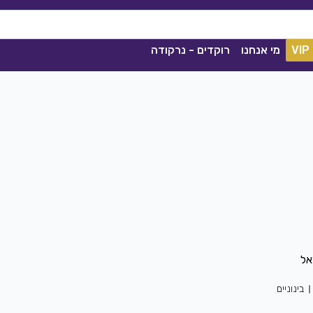
VIP
מי אנחנו
רוקדים - נרקודה
ככה מיום ליום
שגיא עזרן, שרון אלקסלסי
|
2021
בינוניים
הורדה
1841
0
הורדה