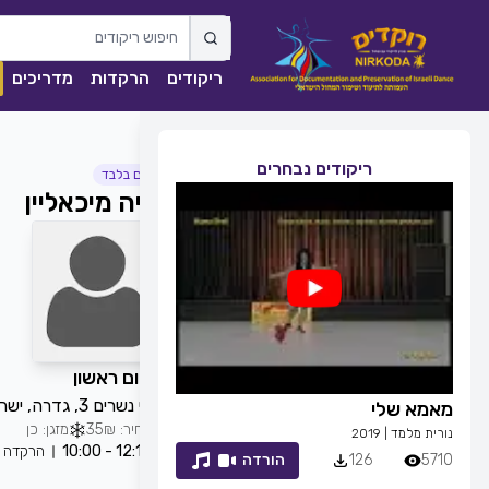
ריקודים
הרקדות
מדריכים
ריקודים נבחרים
נשים בלבד
יוליה מיכאליין
כל יום ראשון
כנפי נשרים 3, גדרה, ישראל
מאמא שלי
זמן לחייך
מחיר: 35₪
מזגן: כן
נורית מלמד
|
2019
רפי זיו
|
2013
12:15 - 10:00
הרקדה
5710
126
הורדה
7053
83