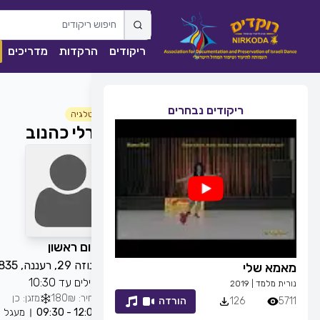
ריקודים
הרקדות
מדריכים
ריקודים נבחרים
נוסטלגיה
אורלי כהנוב
כל יום ראשון
שפינוזה 29, רעננה, 4358835, ישראל
מאמא שלי
זמן לחייך
מתחילים עד 10:30
נורית מלמד
|
2019
רפי זיו
|
2013
מחיר: 180₪
מזגן: כן
5711
126
הורדה
7053
83
12:00 - 09:30
מעגל