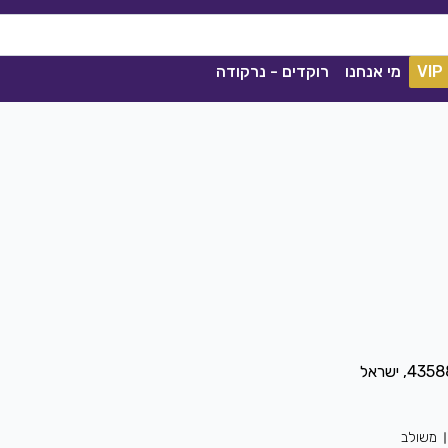
VIP
מי אנחנו
רוקדים - נרקודה
ככה מיום ליום
שגיא עזרן, שרון אלקסלסי
|
2021
הורדה
1841
0
הורדה
משולב