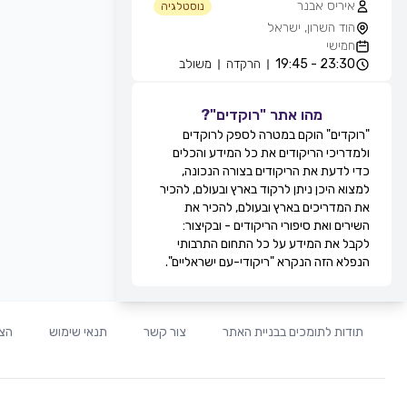
איריס אבנר
נוסטלגיה
הוד השרון, ישראל
חמישי
23:30 - 19:45
הרקדה
משולב
אייל עוזרי
חוגים והרקדות שבועיות
מהו אתר "רוקדים"?
מועדון בריזה -גולדה, חולון, ישראל
"רוקדים" הוקם במטרה לספק לרוקדים
חמישי
ולמדריכי הריקודים את כל המידע והכלים
21:30 - 20:15
מעגל
מתקדמים
כדי לדעת את הריקודים בצורה הנכונה,
22:15 - 21:30
זוגות
מתקדמים
למצוא היכן ניתן לרקוד בארץ ובעולם, להכיר
22:45 - 22:15
מעגל
מתקדמים
את המדריכים בארץ ובעולם, להכיר את
00:00 - 22:45
זוגות
מתקדמים
השירים ואת סיפורי הריקודים - ובקיצור:
גדי ביטון
לקבל את המידע על כל התחום התרבותי
חוגים והרקדות שבועיות
הנפלא הזה הנקרא "ריקודי-עם ישראליים".
מרכז הספורט אוניברסיטת ת''א, שער 8,
רח' חיים לבנון, תל אביב, ישראל
חמישי
20:00 - 20:00
הרקדה
מתקדמים
תודות לתומכים בבניית האתר
צור קשר
תנאי שימוש
הצה
20:00 - 20:00
הרקדה
בינוניים
21:0 - 20:00
הרקדה
מתחילים
רפי זיו
חוגים והרקדות שבועיות