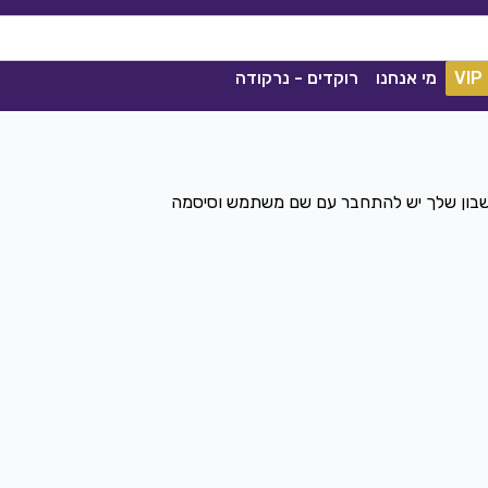
VIP
מי אנחנו
רוקדים - נרקודה
חשבון שלך יש להתחבר עם שם משתמש וסיסמה
ככה מיום ליום
שגיא עזרן, שרון אלקסלסי
|
2021
הורדה
1839
0
הורדה