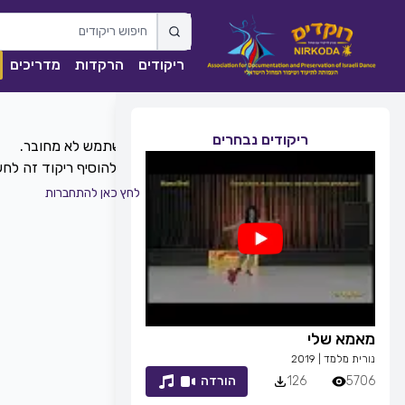
ריקודים
הרקדות
מדריכים
ריקודים נבחרים
כדי להוסיף ריקוד זה ל
לחץ כאן להתחברות
מאמא שלי
זמן לחייך
נורית מלמד
|
2019
רפי זיו
|
2013
5706
126
הורדה
7053
83