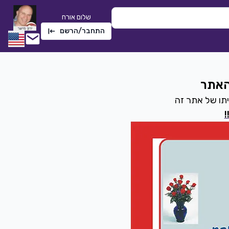
שלום אורח
התחבר/הרשם
האתר
יתו של אתר זה
!
קסם הנשמה
שתי טי
סימה שאול
|
2020
חלי לבנה
1040
0
הורדה
2277