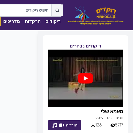
ריקודים
הרקדות
מדריכים
ריקודים נבחרים
מאמא שלי
זמן לחייך
נורית מלמד
|
2019
רפי זיו
|
2013
5717
126
הורדה
7054
83