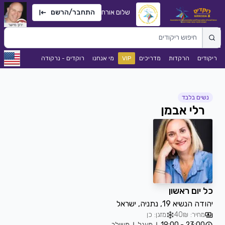
שלום אורח
התחבר/הרשם
ריקודים
הרקדות
מדריכים
VIP
מי אנחנו
רוקדים - נרקודה
נשים בלבד
רלי אבמן
כל יום ראשון
יהודה הנשיא 19, נתניה, ישראל
מחיר: 40₪
מזגן: כן
23:00 - 19:00
מעגל
משולב