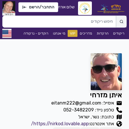
שלום אורח
התחבר/הרשם
ריקודים
הרקדות
מדריכים
VIP
מי אנחנו
רוקדים - נרקודה
איתן מזרחי
אימייל: eitanm222@gmail.com
טלפון נייד:
052-3482209
כתובת: נשר, ישראל
אתר אינטרנט:
https://nirkod.lovable.app/