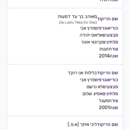
מאוהב בך עד דמעות
שם הריקוד
)
Ja Lublu Teba Do Slez
(
כוריאוגרפים
פרץ אבי
מבצעים
אליאס יהודה
מלחינים
קרוטוי איגור
צורה
זוגות
שנה
2014
שם הריקוד
בלילות אני רוקד
כוריאוגרפים
פרץ אבי
מבצעים
לא נרשם
מלחינים
אסייג שלום
צורה
מעגל
שנה
2001
שם הריקוד
ליבי איתך (א.פ.)