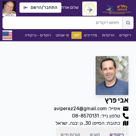
שלום אורח
התחבר/הרשם
ריקודים
הרקדות
מדריכים
VIP
מי אנחנו
רוקדים - נרקודה
אבי פרץ
אימייל: aviperez24@gmail.com
טלפון נייד:
08-8570131
כתובת: הסייפן 30, גן יבנה, ישראל
ריקודים
חוגים
קורות חיים