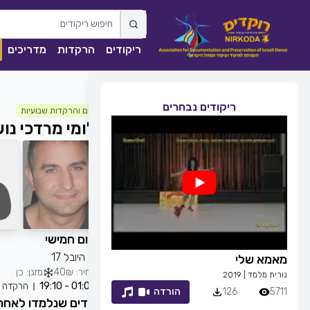
ריקודים
הרקדות
מדריכים
ריקודים נבחרים
חוגים והרקדות שבועיות
שלומי מרדכי
נוש
כל יום חמישי
רחוב היובל 17
מאמא שלי
זמן לחייך
מחיר: 40₪
מזגן: כן
נורית מלמד
|
2019
רפי זיו
|
2013
01:00 - 19:10
הרקדה
5711
126
הורדה
7054
83
ריקודים שנלמדו לאחר