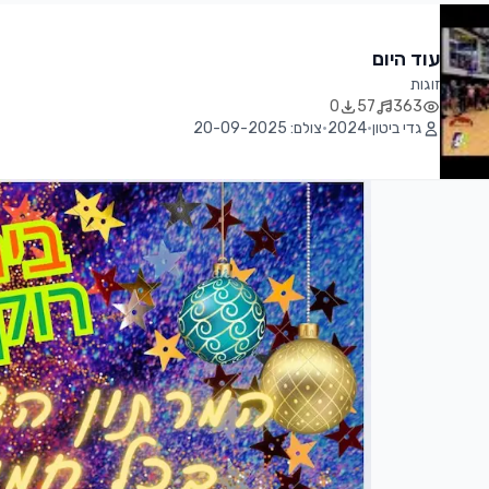
עוד היום
זוגות
0
57
363
גדי ביטון
•
2024
•
צולם: 20-09-2025