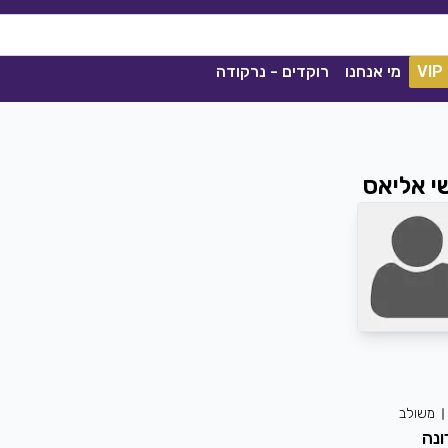
VIP
מי אנחנו
רוקדים - נרקודה
י אליאס
ככה מיום ליום
שגיא עזרן, שרון אלקסלסי
|
2021
משולב
הורדה
1841
0
הורדה
ונה