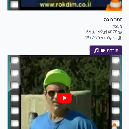
זמר נוגה
מעגל
56
169
4078
יענקלה לוי ז"ל
•
1977
הורדה