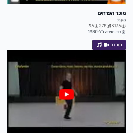
מוכר הפרחים
מעגל
96
278
3136
דוד סויסה ז"ל
•
1980
הורדה