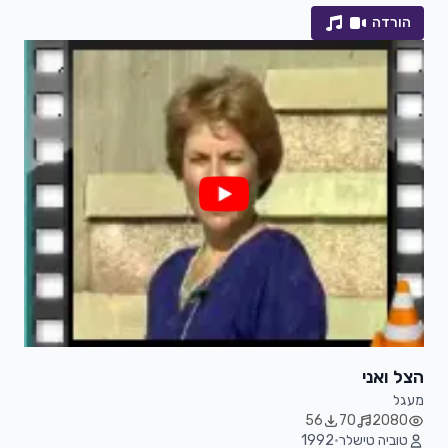
הורדה
הצל ואני
מעגל
56
70
2080
טוביה טישלר
•
1992