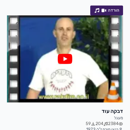
הורדה
דבקה עוד
מעגל
59
204
2384
בנצי תירם ז"ל
•
1972