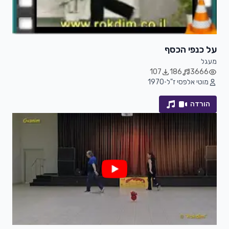
על כנפי הכסף
מעגל
107
186
3666
מוטי אלפסי ז"ל
•
1970
הורדה