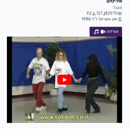
איריסים
מעגל
92
127
2970
יואב אשריאל ז"ל
•
1986
הורדה