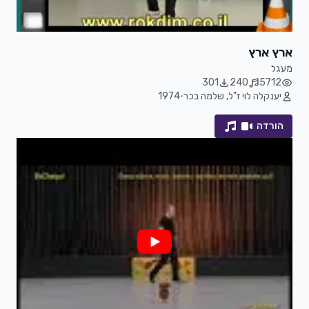
ארץ ארץ
מעגל
301
240
5712
יענקלה לוי ז"ל, שלמה בכר
•
1974
הורדה