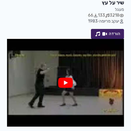
שיר על עץ
מעגל
66
133
3218
יעקב מריומה
•
1983
הורדה