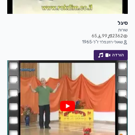
סיגל
שורות
65
99
2362
שאולי רוזנפלד ז"ל
•
1965
הורדה