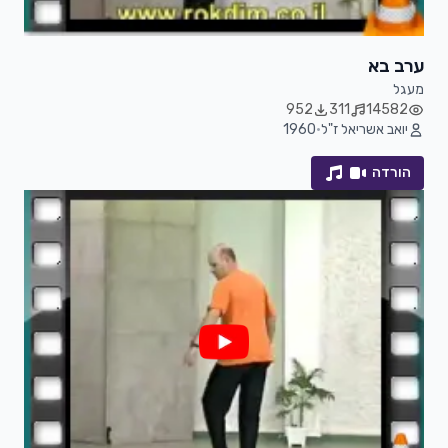
ערב בא
מעגל
952
311
14582
יואב אשריאל ז"ל
•
1960
הורדה