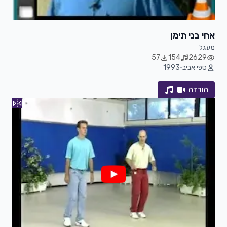
אחי בני תימן
מעגל
57
154
2629
ספי אביב
•
1993
הורדה