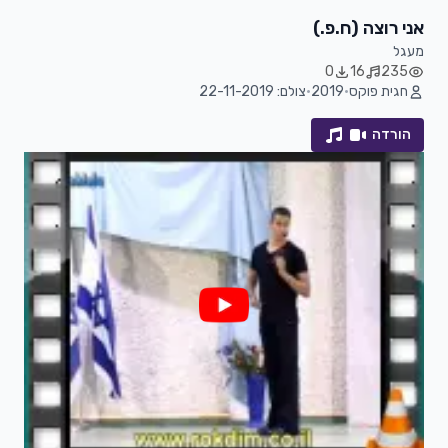
אני רוצה (ח.פ.)
מעגל
0
16
235
חגית פוקס
•
2019
•
צולם: 22-11-2019
הורדה