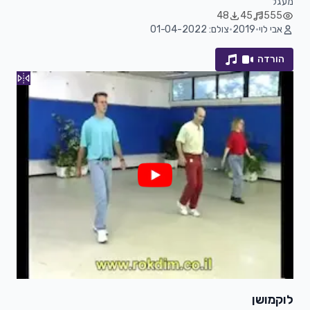
מעגל
48
45
555
אבי לוי
•
2019
•
צולם: 01-04-2022
הורדה
לוקמושן