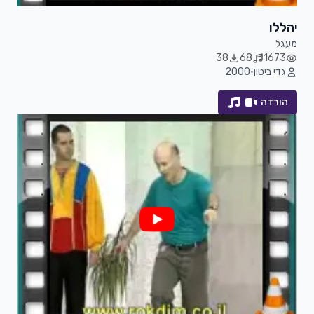
יהללו
מעגל
38
68
1673
גדי ביטון
•
2000
הורדה