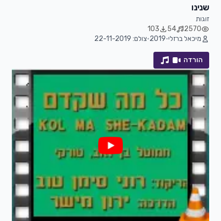
שנינו
זוגות
103
54
2570
מיכאל ברזלי
•
2019
•
צולם: 22-11-2019
הורדה