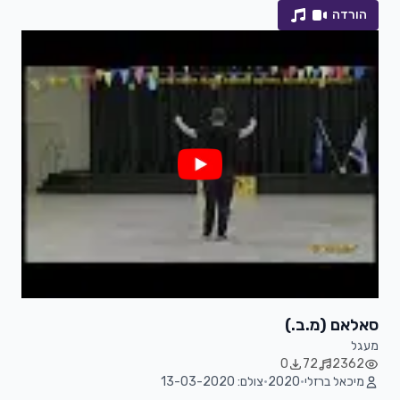
הורדה
סאלאם (מ.ב.)
מעגל
0
72
2362
מיכאל ברזלי
•
2020
•
צולם: 13-03-2020