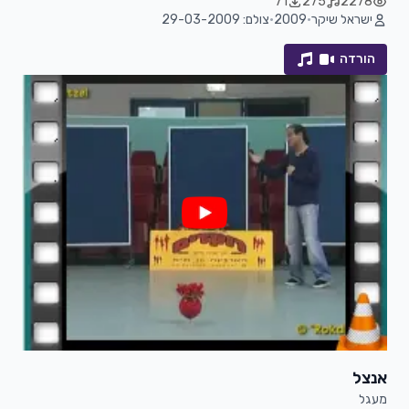
71
275
2278
ישראל שיקר
•
2009
•
צולם: 29-03-2009
הורדה
אנצל
מעגל