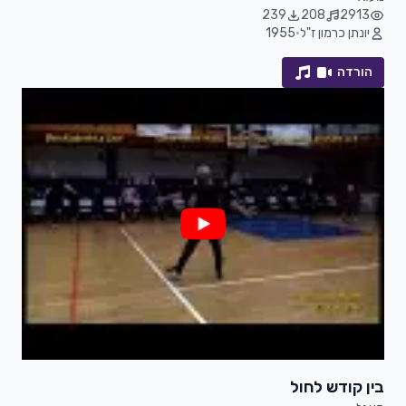
239
208
2913
יונתן כרמון ז"ל
•
1955
הורדה
בין קודש לחול