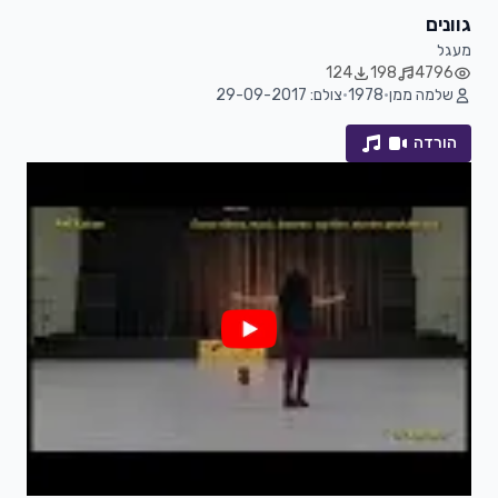
גוונים
מעגל
124
198
4796
שלמה ממן
•
1978
•
צולם: 29-09-2017
הורדה