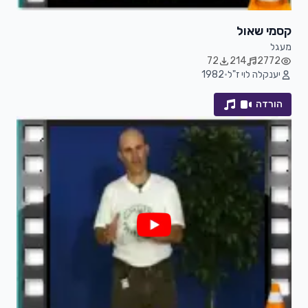
קסמי שאול
מעגל
72
214
2772
יענקלה לוי ז"ל
•
1982
הורדה