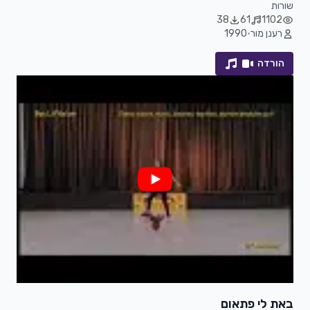
שורות
38
61
1102
רענן מור
•
1990
הורדה
באת לי פתאום