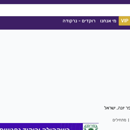
VIP
מי אנחנו
רוקדים - נרקודה
ככה מיום ליום
שגיא עזרן, שרון אלקסלסי
|
2021
מתחילים
הורדה
1839
0
הורדה