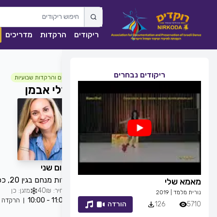
ריקודים
הרקדות
מדריכים
ריקודים נבחרים
חוגים והרקדות שבועיות
רלי אבמן
כל יום שני
שדרות מנחם בגין 20, כפר יונה, ישראל
מאמא שלי
זמן לחייך
מחיר: 40₪
מזגן: כן
נורית מלמד
|
2019
רפי זיו
|
2013
11:00 - 10:00
הרקדה
5710
126
הורדה
7053
83