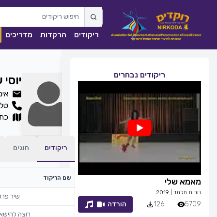
ריקודים
הרקדות
מדריכים
ריקודים נבחרים
יוסי 
אימייל: m
טלפ
כתו
ריקודים
חוגים
שם הריקוד
מאמא שלי
זמן לחייך
נורית מלמד
|
2019
רפי זיו
|
2013
שיר פרט
5709
126
הורדה
7053
83
רוצה להישא