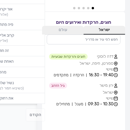
אור יקרו
(
אלוהי
חוגים, הרקדות ואירועים היום
פיה פתח
ישראל
עולם
קרוב אליי
(
אלייך
זה חוז
דדה לוסקי
חוגים והרקדות שבועיות
האחת של
ספורטן, חיפה, ישראל
שישי
מהל
19:40 - 16:30
הרקדה
מתקדמים
נשיר שלו
ירון מישר
גיל הזהב
(
כשיבוא חמור לבן
ישראל
שישי
את רחוק
10:30 - 09:30
מעגל
מתחילים
הקודם