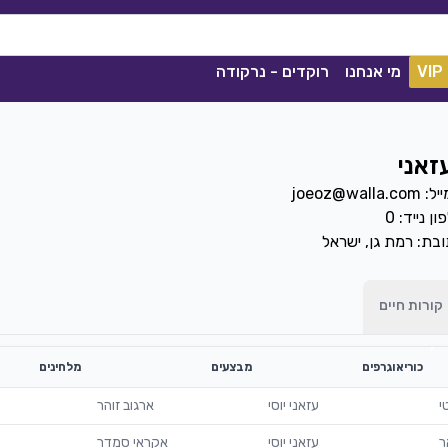
VIP
מי אנחנו
רוקדים - נרקודה
עזאני
joeoz@walla.co
ון נייד:
0
בת: רמת גן, ישראל
קורות חיים
כוריאוגרפים
מבצעים
מלחינים
ככה מיום ליום
שגיא עזרן, שרון אלקסלסי
|
2021
י
עזאני יוסי
ארגוב זוהר
הורדה
1839
0
הורדה
ר
עזאני יוסי
אקראי סמדר