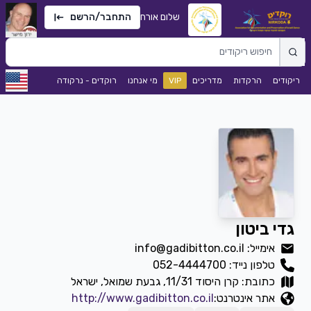
שלום אורח
התחבר/הרשם
ריקודים
הרקדות
מדריכים
VIP
מי אנחנו
רוקדים - נרקודה
גדי ביטון
אימייל: info@gadibitton.co.il
טלפון נייד:
052-4444700
כתובת: קרן היסוד 11/31, גבעת שמואל, ישראל
אתר אינטרנט:
http://www.gadibitton.co.il