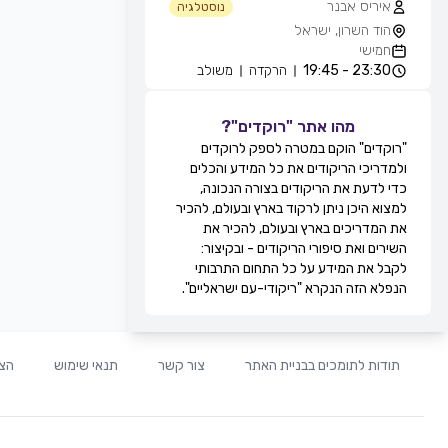
איריס אבנר
נוסטלגיה
הוד השרון, ישראל
חמישי
23:30 - 19:45
הרקדה
משולב
אייל עוזרי
חוגים והרקדות שבועיות
מהו אתר "רוקדים"?
מועדון בריזה -גולדה, חולון, ישראל
"רוקדים" הוקם במטרה לספק לרוקדים
חמישי
ולמדריכי הריקודים את כל המידע והכלים
21:30 - 20:15
מעגל
מתקדמים
כדי לדעת את הריקודים בצורה הנכונה,
22:15 - 21:30
זוגות
מתקדמים
למצוא היכן ניתן לרקוד בארץ ובעולם, להכיר
22:45 - 22:15
מעגל
מתקדמים
את המדריכים בארץ ובעולם, להכיר את
00:00 - 22:45
זוגות
מתקדמים
השירים ואת סיפורי הריקודים - ובקיצור:
גדי ביטון
לקבל את המידע על כל התחום התרבותי
חוגים והרקדות שבועיות
הנפלא הזה הנקרא "ריקודי-עם ישראליים".
מרכז הספורט אוניברסיטת ת''א, שער 8,
רח' חיים לבנון, תל אביב, ישראל
חמישי
20:00 - 20:00
הרקדה
מתקדמים
תודות לתומכים בבניית האתר
צור קשר
תנאי שימוש
הצה
20:00 - 20:00
הרקדה
בינוניים
21:0 - 20:00
הרקדה
מתחילים
רפי זיו
חוגים והרקדות שבועיות