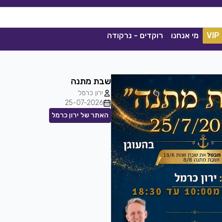
VIP
מי אנחנו
רוקדים - נרקודה
שבת מתנה
ירון כרמל
25-07-2026
האתר של ירון כרמל
ככה מיום ליום
שגיא עזרן, שרון אלקסלסי
|
2021
הורדה
1839
0
הורדה