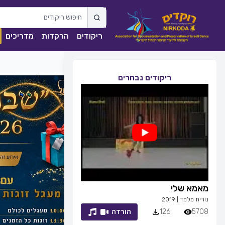
ריקודים
הרקדות
מדריכים
ריקודים נבחרים
מאמא שלי
זמן לחייך
נורית מלמד
|
2019
רפי זיו
|
2013
5708
126
הורדה
7053
83