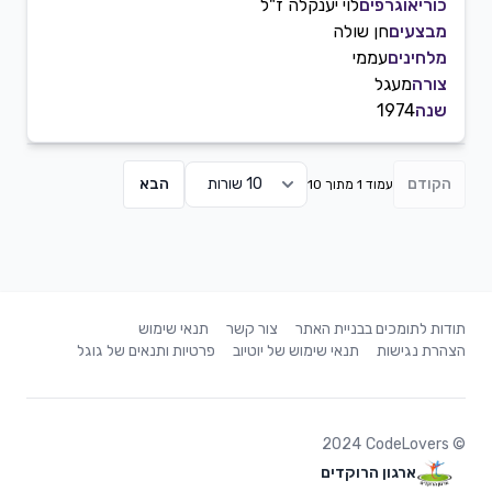
כוריאוגרפים
לוי יענקלה ז"ל
מבצעים
חן שולה
מלחינים
עממי
צורה
מעגל
שנה
1974
הקודם
הבא
עמוד 1 מתוך 10
תודות לתומכים בבניית האתר
צור קשר
תנאי שימוש
הצהרת נגישות
תנאי שימוש של יוטיוב
פרטיות ותנאים של גוגל
2024
CodeLovers
©
ארגון הרוקדים