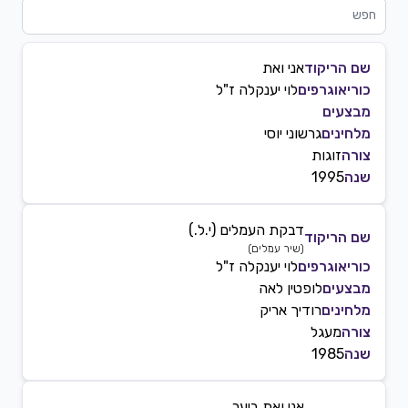
שם הריקוד
אני ואת
כוריאוגרפים
לוי יענקלה ז"ל
מבצעים
מלחינים
גרשוני יוסי
צורה
זוגות
שנה
1995
דבקת העמלים (י.ל.)
שם הריקוד
(
שיר עמלים
)
כוריאוגרפים
לוי יענקלה ז"ל
מבצעים
לופטין לאה
מלחינים
רודיך אריק
צורה
מעגל
שנה
1985
אני ואת ביער