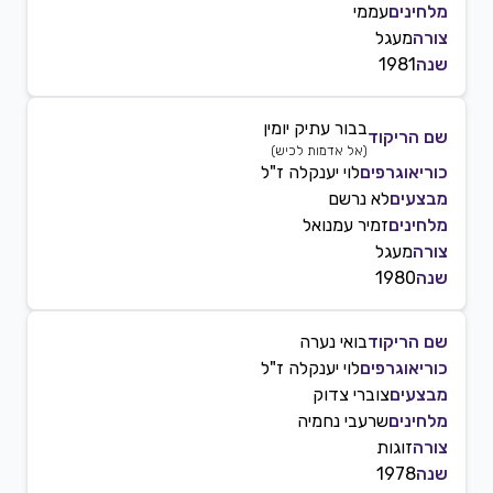
מלחינים
עממי
צורה
מעגל
שנה
1981
בבור עתיק יומין
שם הריקוד
(
אל אדמות לכיש
)
כוריאוגרפים
לוי יענקלה ז"ל
מבצעים
לא נרשם
מלחינים
זמיר עמנואל
צורה
מעגל
שנה
1980
שם הריקוד
בואי נערה
כוריאוגרפים
לוי יענקלה ז"ל
מבצעים
צוברי צדוק
מלחינים
שרעבי נחמיה
צורה
זוגות
שנה
1978