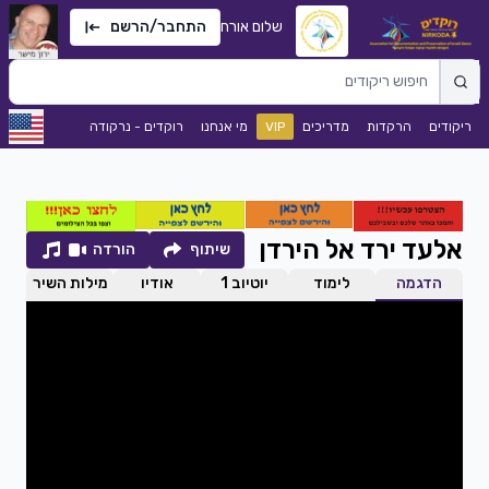
שלום אורח
התחבר/הרשם
ריקודים
הרקדות
מדריכים
VIP
מי אנחנו
רוקדים - נרקודה
אלעד ירד אל הירדן
שיתוף
הורדה
הדגמה
לימוד
יוטיוב 1
אודיו
מילות השיר