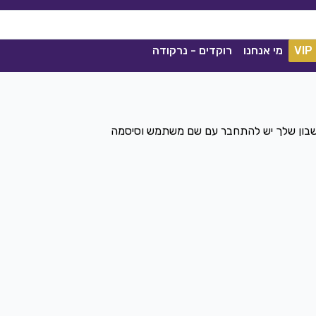
VIP
מי אנחנו
רוקדים - נרקודה
חשבון שלך יש להתחבר עם שם משתמש וסיסמה
ככה מיום ליום
שגיא עזרן, שרון אלקסלסי
|
2021
הורדה
1840
0
הורדה