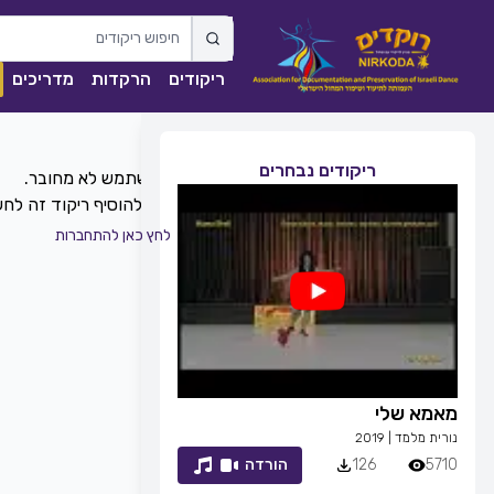
ריקודים
הרקדות
מדריכים
ריקודים נבחרים
כדי להוסיף ריקוד זה ל
לחץ כאן להתחברות
מאמא שלי
זמן לחייך
נורית מלמד
|
2019
רפי זיו
|
2013
5710
126
הורדה
7053
83