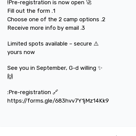
🚀 Pre-registration is now open!
1. Fill out the form
2. Choose one of the 2 camp options
3. Receive more info by email
⚠️ Limited spots available – secure
yours now
✨ See you in September, G-d willing
🙌
🔗 Pre-registration:
https://forms.gle/683hvv7Y1jMz14Kk9