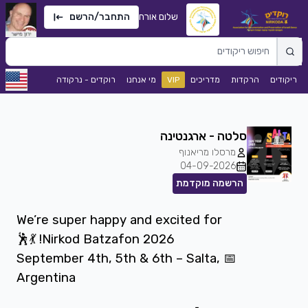
שלום אורח
התחבר/הרשם
ריקודים
הרקדות
מדריכים
VIP
מי אנחנו
רוקדים - נרקודה
סלטה - ארגנטינה
מרסלו מריאנוף
04-09-2026
הרשמה מוקדמת
We’re super happy and excited for
Nirkod Batzafon 2026! 💃🕺
📅 September 4th, 5th & 6th – Salta,
Argentina