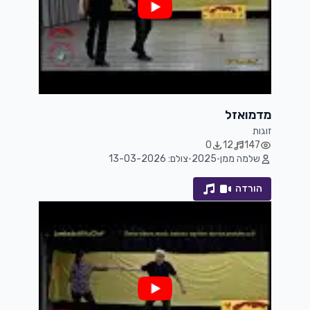
מדמואזל
זוגות
0
12
147
שלמה ממן
•
2025
•
צולם: 13-03-2026
הורדה