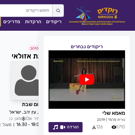
ריקודים
הרקדות
מדריכים
ריקודים נבחרים
גיל הזהב
ענת אזולאי
כל יום שבת
120, עין יהב, ישראל
מאמא שלי
זמן לחייך
מחיר: 0₪
מזגן: כן
נורית מלמד
|
2019
רפי זיו
|
2013
18:00 - 16:30
מעגל
5710
126
הורדה
7053
83