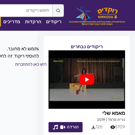
ריקודים
הרקדות
מדריכים
ריקודים נבחרים
כדי להוסיף ריקוד זה ל
לחץ כאן להתחברות
מאמא שלי
זמן לחייך
נורית מלמד
|
2019
רפי זיו
|
2013
5709
126
הורדה
7053
83