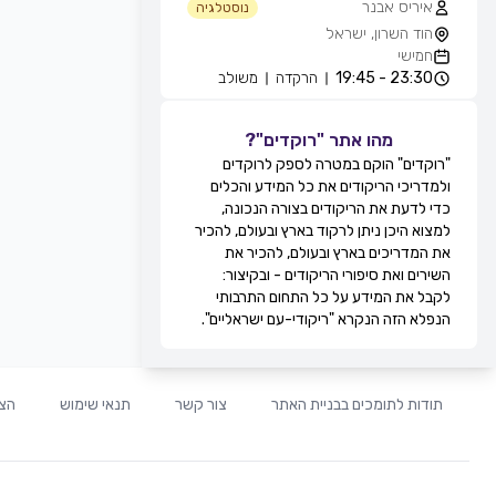
איריס אבנר
נוסטלגיה
הוד השרון, ישראל
חמישי
23:30 - 19:45
הרקדה
משולב
אייל עוזרי
חוגים והרקדות שבועיות
מהו אתר "רוקדים"?
מועדון בריזה -גולדה, חולון, ישראל
"רוקדים" הוקם במטרה לספק לרוקדים
חמישי
ולמדריכי הריקודים את כל המידע והכלים
21:30 - 20:15
מעגל
מתקדמים
כדי לדעת את הריקודים בצורה הנכונה,
22:15 - 21:30
זוגות
מתקדמים
למצוא היכן ניתן לרקוד בארץ ובעולם, להכיר
22:45 - 22:15
מעגל
מתקדמים
את המדריכים בארץ ובעולם, להכיר את
00:00 - 22:45
זוגות
מתקדמים
השירים ואת סיפורי הריקודים - ובקיצור:
גדי ביטון
לקבל את המידע על כל התחום התרבותי
חוגים והרקדות שבועיות
הנפלא הזה הנקרא "ריקודי-עם ישראליים".
מרכז הספורט אוניברסיטת ת''א, שער 8,
רח' חיים לבנון, תל אביב, ישראל
חמישי
20:00 - 20:00
הרקדה
מתקדמים
תודות לתומכים בבניית האתר
צור קשר
תנאי שימוש
הצה
20:00 - 20:00
הרקדה
בינוניים
21:0 - 20:00
הרקדה
מתחילים
רפי זיו
חוגים והרקדות שבועיות