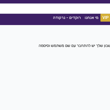
VIP
מי אנחנו
רוקדים - נרקודה
חשבון שלך יש להתחבר עם שם משתמש וסיסמה
ככה מיום ליום
שגיא עזרן, שרון אלקסלסי
|
2021
הורדה
1839
0
הורדה