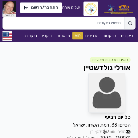
שלום אורח
התחבר/הרשם
ריקודים
הרקדות
מדריכים
VIP
מי אנחנו
רוקדים - נרקודה
חוגים והרקדות שבועיות
אורלי גולדשטיין
כל יום רביעי
הסייפן 33, רמת השרון, ישראל
מחיר: 35₪
מזגן: כן
11:00 - 10:30
מעגל
מתחילים